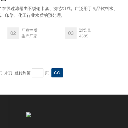
产在线过滤器由不锈钢卡套、滤芯组成。广泛用于食品饮料水、
纸、印染、化工行业水质的预处理。
厂商性质
浏览量
02
03
生产厂家
4685
一页 末页 跳转到第
页