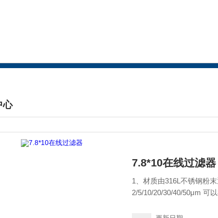
中心
DUCTS CENTER
7.8*10在线过滤器
1、材质由316L不锈钢粉
2/5/10/20/30/40/
29MM，精度2/5/10/20
输液泵.放置于流动相溶剂