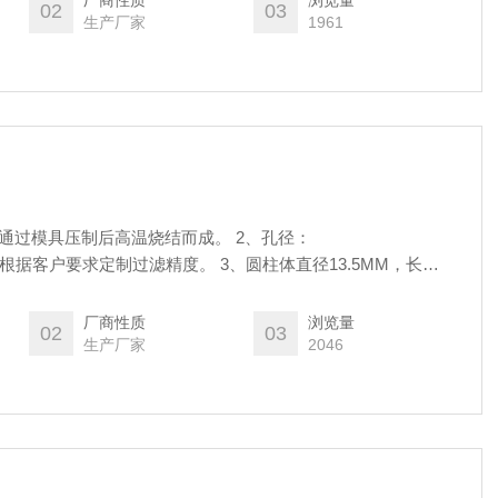
厂商性质
浏览量
02
03
生产厂家
1961
末通过模具压制后高温烧结而成。 2、孔径：
50μm 可以根据客户要求定制过滤精度。 3、圆柱体直径13.5MM，长
/30/40/50um用，1/16英寸标配管内径1/16英寸。 通用于流动相以及
瓶中，过滤杂质！通用于各种HPLC机型.
厂商性质
浏览量
02
03
生产厂家
2046