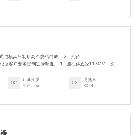
末通过模具压制后高温烧结而成。 2、孔径：
50μm 可以根据客户要求定制过滤精度。 3、圆柱体直径13.5MM，长
0/50um用，1/16英寸标配管内径1/16英寸。 通用于流动相以及
瓶中，过滤杂质！通用于各种HPLC机型.
厂商性质
浏览量
02
03
生产厂家
3094
滤器