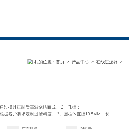
我的位置：
首页
>
产品中心
>
在线过滤器
>
末通过模具压制后高温烧结而成。 2、孔径：
50μm 可以根据客户要求定制过滤精度。 3、圆柱体直径13.5MM，长
/30/40/50um用，1/16英寸标配管内径1/16英寸。 通用于流动相以及
瓶中，过滤杂质！通用于各种HPLC机型.