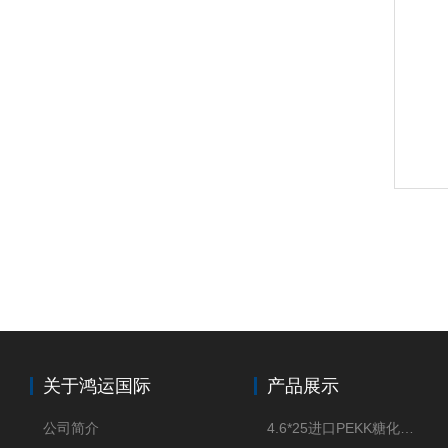
关于鸿运国际
产品展示
公司简介
4.6*25进口PEKK糖化柱管