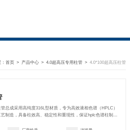
置：
首页
>
产品中心
>
4.0超高压专用柱管
>
4.0*100超高压柱管
管
管总成采用高纯度316L型材质，专为高效液相色谱（HPLC）
艺制造，具备柱效高、稳定性和重现性，保证hplc色谱柱制成
 支持定制化服务（如特殊尺寸、材质），详情请联系技术顾问。