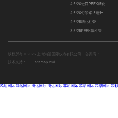
4.6*20进口PEEK糖化柱管
4.6*20匀浆罐-5毫升
4.6*25糖化柱管
3.5*25PEEK帽柱管
版权所有 © 2026 上海鸿运国际仪表有限公司 备案号：
技术支持：
sitemap.xml
鸿运国际
鸿运国际
鸿运国际
鸿运国际
菲彩国际
菲彩国际
菲彩国际
菲彩