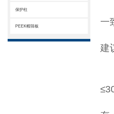
离
保护柱
一
PEEK帽筛板
计
建
三
溶
≤
避