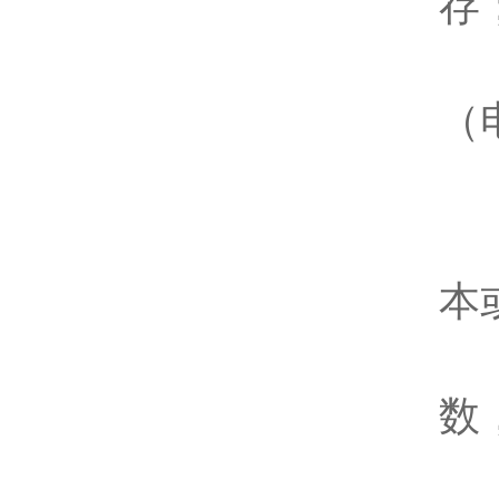
存
现
（
四
工
本
控
数
分