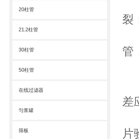
查
20柱管
裂
21.2柱管
查
管
30柱管
二
50柱管
移
在线过滤器
差
匀浆罐
分
片
筛板