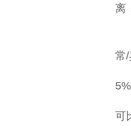
离
五
室
常
绘
5
参
可