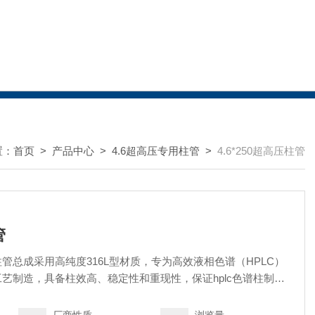
置：
首页
>
产品中心
>
4.6超高压专用柱管
>
4.6*250超高压柱管
管
管总成采用高纯度316L型材质，专为高效液相色谱（HPLC）
艺制造，具备柱效高、稳定性和重现性，保证hplc色谱柱制成
 支持定制化服务（如特殊尺寸、材质），详情请联系技术顾问。