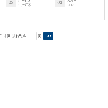
厂商性质
浏览量
02
03
生产厂家
3118
一页 末页 跳转到第
页