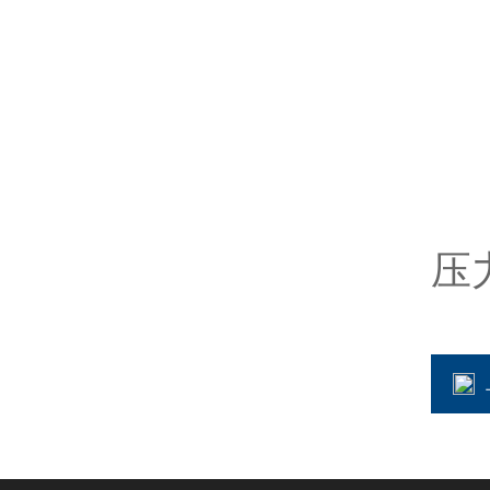
5
乙
重
恢
压