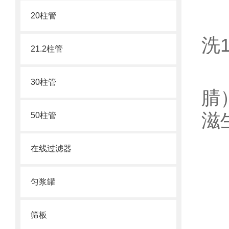
20柱管
水
洗
21.2柱管
有
30柱管
腈
滋
50柱管
三
在线过滤器
压
匀浆罐
记
筛板