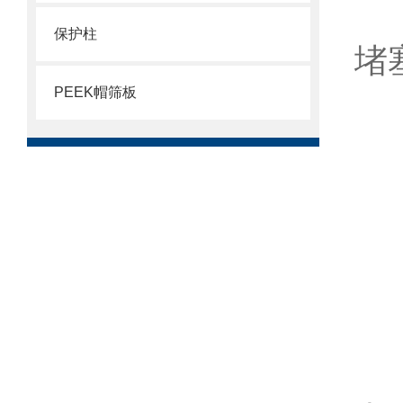
若
保护柱
堵
PEEK帽筛板
外
观
检
四
适
分