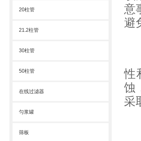
意
20柱管
避
21.2柱管
30柱管
4
性
50柱管
蚀
在线过滤器
采
匀浆罐
筛板
5